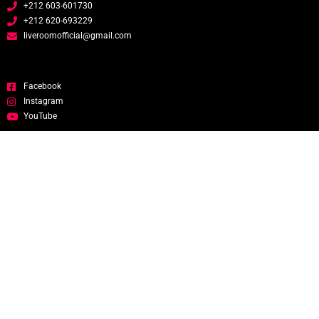
+212 603-601730
+212 620-693229
liveroomofficial@gmail.com
Facebook
Instagram
YouTube